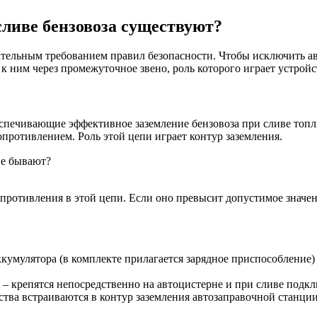
сливе бензовоза существуют?
зательным требованием правил безопасности. Чтобы исключить а
к ним через промежуточное звено, роль которого играет устройс
спечивающие эффективное заземление бензовоза при сливе топли
опротивлением. Роль этой цепи играет контур заземления.
противления в этой цепи. Если оно превысит допустимое значен
кумулятора (в комплекте прилагается зарядное приспособление)
 – крепятся непосредственно на автоцистерне и при сливе подк
ства встраиваются в контур заземления автозаправочной станции