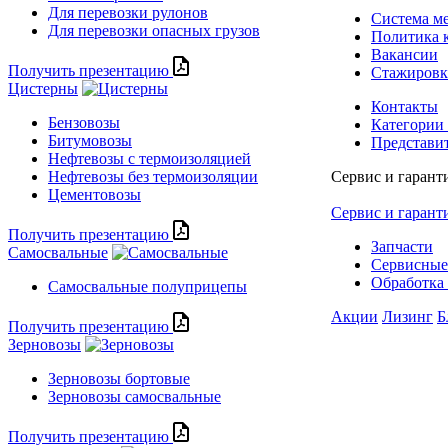
Для перевозки рулонов
Система м
Для перевозки опасных грузов
Политика 
Вакансии
Получить презентацию
Стажиров
Цистерны
Контакты
Бензовозы
Категории
Битумовозы
Представи
Нефтевозы с термоизоляцией
Нефтевозы без термоизоляции
Сервис и гарант
Цементовозы
Сервис и гарант
Получить презентацию
Запчасти
Самосвальные
Сервисные
Обработка 
Самосвальные полуприцепы
Акции
Лизинг
Б
Получить презентацию
Зерновозы
Зерновозы бортовые
Зерновозы самосвальные
Получить презентацию