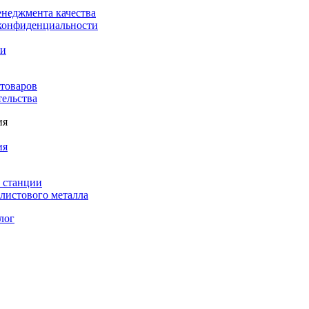
енеджмента качества
конфиденциальности
ки
 товаров
тельства
ия
ия
 станции
листового металла
лог