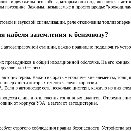
 блока и двухжильного кабеля, которым они подключаются к авт
ам грузовика. Зажимы, называемые в простонародье "крокодила
етовой и звуковой сигнализации, реле отключения топливопере
я кабеля заземления к бензовозу?
на автозаправочной станции, важно правильно подключить устро
их проводников в общей изоляционной оболочке. На его конца
орукаве или без него.
автоцистерны. Важно выбрать металлические элементы, толщина
а поверхности которых имеются следы коррозии.
Если в автопоезде есть несколько цистерн, каждую из них след
процесса слива и отключения топливных шлангов. Отсоединение
одник от корпуса УЗА, а затем от автоцистерны.
требует строгого соблюдения правил безопасности. Устройства з