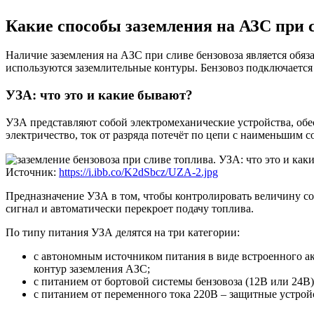
Какие способы заземления на АЗС при 
Наличие заземления на АЗС при сливе бензовоза является обя
используются заземлительные контуры. Бензовоз подключается 
УЗА: что это и какие бывают?
УЗА представляют собой электромеханические устройства, обе
электричество, ток от разряда потечёт по цепи с наименьшим с
Источник:
https://i.ibb.co/K2dSbcz/UZA-2.jpg
Предназначение УЗА в том, чтобы контролировать величину со
сигнал и автоматически перекроет подачу топлива.
По типу питания УЗА делятся на три категории:
с автономным источником питания в виде встроенного ак
контур заземления АЗС;
с питанием от бортовой системы бензовоза (12В или 24В)
с питанием от переменного тока 220В – защитные устрой