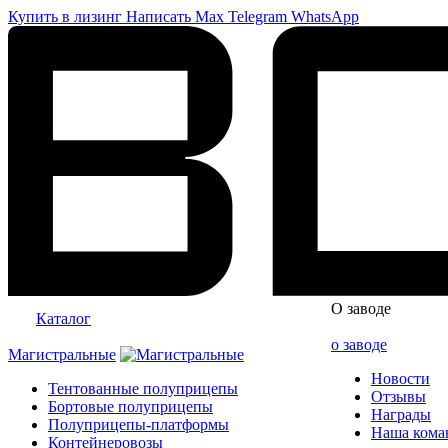
Купить в лизинг
Написать
Max
Telegram
WhatsApp
О заводе
Каталог
о заводе
Магистральные
Новости
Тентованные полуприцепы
Отзывы
Бортовые полуприцепы
Награды
Полуприцепы-платформы
Наша кома
Контейнеровозы