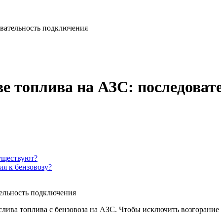
овательность подключения
ве топлива на АЗС: последова
существуют?
ия к бензовозу?
слива топлива с бензовоза на АЗС. Чтобы исключить возгорание 