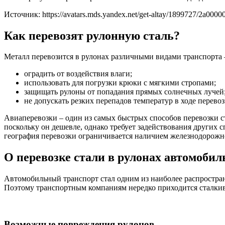
Источник: https://avatars.mds.yandex.net/get-altay/1899727/2a0
Как перевозят рулонную сталь?
Металл перевозится в рулонах различными видами транспорта 
оградить от воздействия влаги;
использовать для погрузки крюки с мягкими стропами;
защищать рулоны от попадания прямых солнечных лучей
не допускать резких перепадов температур в ходе перево
Авиаперевозки – один из самых быстрых способов перевозки ст
поскольку он дешевле, однако требует задействования других с
география перевозки ограничивается наличием железнодорожно
О перевозке стали в рулонах автомоби
Автомобильный транспорт стал одним из наиболее распростран
Поэтому транспортным компаниям нередко приходится сталкиват
Возможные повреждения рулонов