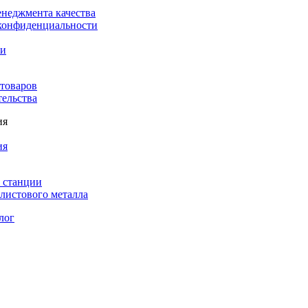
енеджмента качества
конфиденциальности
ки
 товаров
тельства
ия
ия
 станции
листового металла
лог