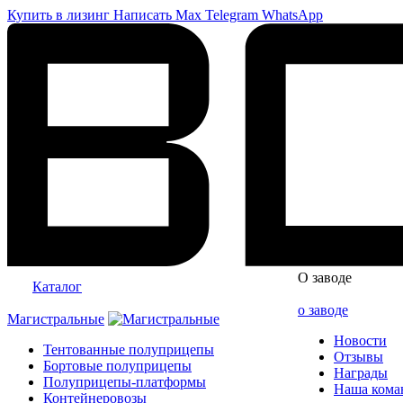
Купить в лизинг
Написать
Max
Telegram
WhatsApp
О заводе
Каталог
о заводе
Магистральные
Новости
Тентованные полуприцепы
Отзывы
Бортовые полуприцепы
Награды
Полуприцепы-платформы
Наша кома
Контейнеровозы