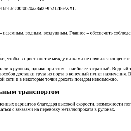
000016b13dc00f0b20a28a009fb212f8e/XXL
– наземным, водным, воздушным. Главное – обеспечить соблюден
;
зки, чтобы в пространстве между витками не появился конденсат.
али в рулонах, однако при этом – наиболее затратный. Водный т
пособов доставки груза из порта в конечный пункт назначения. 
й сети и в некоторые точки доехать поездом невозможно.
льным транспортом
енных вариантов благодаря высокой скорости, возможности поп
ься с заказами на перевозку металлопроката в рулонах.