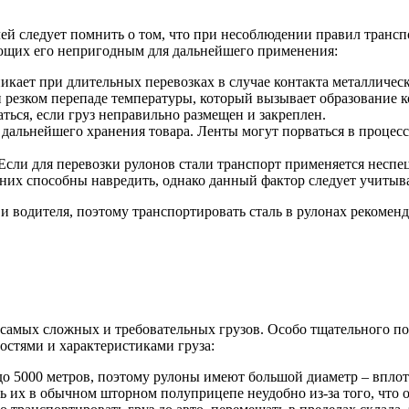
ей следует помнить о том, что при несоблюдении правил транс
лающих его непригодным для дальнейшего применения:
кает при длительных перевозках в случае контакта металлическ
 резком перепаде температуры, который вызывает образование к
ться, если груз неправильно размещен и закреплен.
ь дальнейшего хранения товара. Ленты могут порваться в процес
 Если для перевозки рулонов стали транспорт применяется неспе
 них способны навредить, однако данный фактор следует учитыва
и водителя, поэтому транспортировать сталь в рулонах рекомен
з самых сложных и требовательных грузов. Особо тщательного под
остями и характеристиками груза:
о 5000 метров, поэтому рулоны имеют большой диаметр – вплоть 
ь их в обычном шторном полуприцепе неудобно из-за того, что