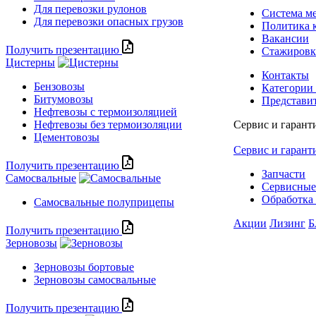
Для перевозки рулонов
Система м
Для перевозки опасных грузов
Политика 
Вакансии
Получить презентацию
Стажиров
Цистерны
Контакты
Бензовозы
Категории
Битумовозы
Представи
Нефтевозы с термоизоляцией
Нефтевозы без термоизоляции
Сервис и гарант
Цементовозы
Сервис и гарант
Получить презентацию
Запчасти
Самосвальные
Сервисные
Обработка 
Самосвальные полуприцепы
Акции
Лизинг
Б
Получить презентацию
Зерновозы
Зерновозы бортовые
Зерновозы самосвальные
Получить презентацию