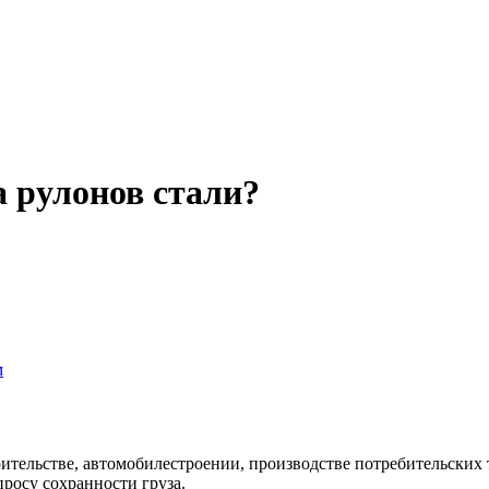
а рулонов стали?
м
ительстве, автомобилестроении, производстве потребительских
просу сохранности груза.