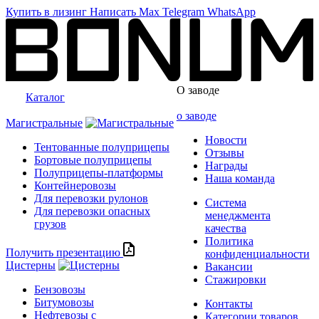
Купить в лизинг
Написать
Max
Telegram
WhatsApp
О заводе
Каталог
о заводе
Магистральные
Новости
Тентованные полуприцепы
Отзывы
Бортовые полуприцепы
Награды
Полуприцепы-платформы
Наша команда
Контейнеровозы
Для перевозки рулонов
Система
Для перевозки опасных
менеджмента
грузов
качества
Политика
Получить презентацию
конфиденциальности
Цистерны
Вакансии
Стажировки
Бензовозы
Битумовозы
Контакты
Нефтевозы с
Категории товаров