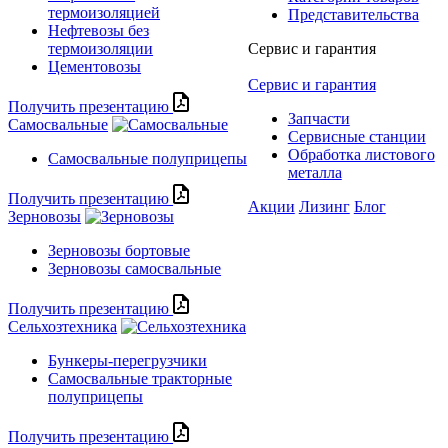
термоизоляцией
Представительства
Нефтевозы без
термоизоляции
Сервис и гарантия
Цементовозы
Сервис и гарантия
Получить презентацию
Запчасти
Самосвальные
Сервисные станции
Обработка листового
Самосвальные полуприцепы
металла
Получить презентацию
Акции
Лизинг
Блог
Зерновозы
Зерновозы бортовые
Зерновозы самосвальные
Получить презентацию
Сельхозтехника
Бункеры-перегрузчики
Самосвальные тракторные
полуприцепы
Получить презентацию