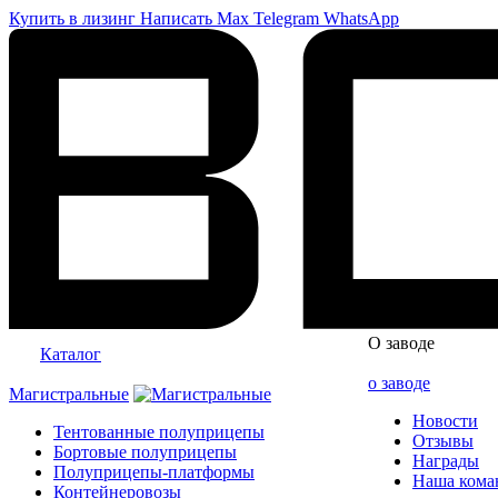
Купить в лизинг
Написать
Max
Telegram
WhatsApp
О заводе
Каталог
о заводе
Магистральные
Новости
Тентованные полуприцепы
Отзывы
Бортовые полуприцепы
Награды
Полуприцепы-платформы
Наша кома
Контейнеровозы