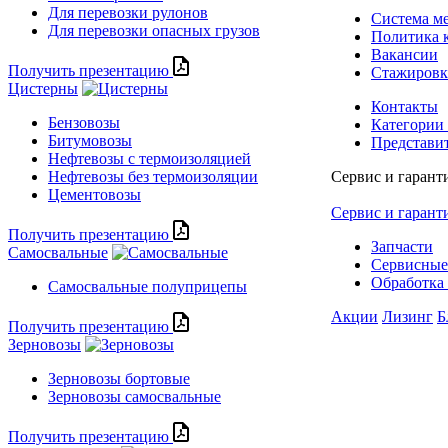
Для перевозки рулонов
Система м
Для перевозки опасных грузов
Политика 
Вакансии
Получить презентацию
Стажиров
Цистерны
Контакты
Бензовозы
Категории
Битумовозы
Представи
Нефтевозы с термоизоляцией
Нефтевозы без термоизоляции
Сервис и гарант
Цементовозы
Сервис и гарант
Получить презентацию
Запчасти
Самосвальные
Сервисные
Обработка 
Самосвальные полуприцепы
Акции
Лизинг
Б
Получить презентацию
Зерновозы
Зерновозы бортовые
Зерновозы самосвальные
Получить презентацию