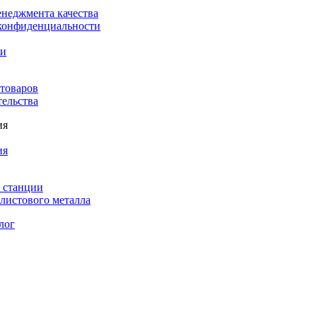
енеджмента качества
конфиденциальности
ки
 товаров
тельства
ия
ия
 станции
листового металла
лог